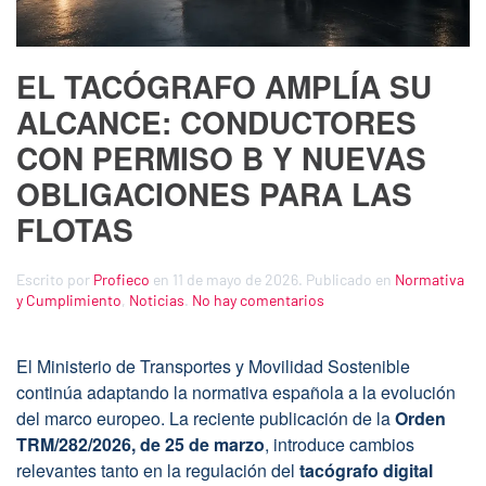
EL TACÓGRAFO AMPLÍA SU
ALCANCE: CONDUCTORES
CON PERMISO B Y NUEVAS
OBLIGACIONES PARA LAS
FLOTAS
Escrito por
Profieco
en
11 de mayo de 2026
. Publicado en
Normativa
en
y Cumplimiento
,
Noticias
.
No hay comentarios
El
tacógrafo
amplía
El Ministerio de Transportes y Movilidad Sostenible
su
continúa adaptando la normativa española a la evolución
alcance:
del marco europeo. La reciente publicación de la
Orden
conductores
TRM/282/2026, de 25 de marzo
, introduce cambios
con
permiso
relevantes tanto en la regulación del
tacógrafo digital
B