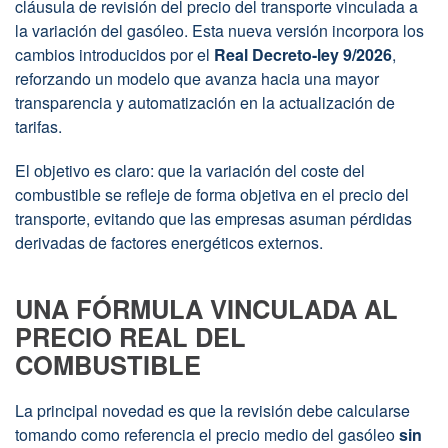
cláusula de revisión del precio del transporte vinculada a
la
la variación del gasóleo. Esta nueva versión incorpora los
nueva
calculadora
cambios introducidos por el
Real Decreto-ley 9/2026
,
oficial
reforzando un modelo que avanza hacia una mayor
ya
transparencia y automatización en la actualización de
adapta
tarifas.
la
fórmula
al
El objetivo es claro: que la variación del coste del
coste
combustible se refleje de forma objetiva en el precio del
real
transporte, evitando que las empresas asuman pérdidas
del
combustible
derivadas de factores energéticos externos.
UNA FÓRMULA VINCULADA AL
PRECIO REAL DEL
COMBUSTIBLE
La principal novedad es que la revisión debe calcularse
tomando como referencia el precio medio del gasóleo
sin