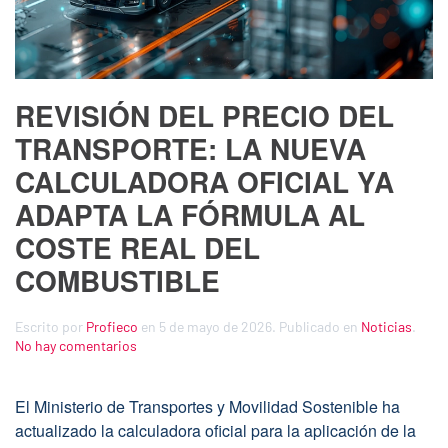
REVISIÓN DEL PRECIO DEL
TRANSPORTE: LA NUEVA
CALCULADORA OFICIAL YA
ADAPTA LA FÓRMULA AL
COSTE REAL DEL
COMBUSTIBLE
Escrito por
Profieco
en
5 de mayo de 2026
. Publicado en
Noticias
.
en
No hay comentarios
Revisión
del
precio
El Ministerio de Transportes y Movilidad Sostenible ha
del
actualizado la calculadora oficial para la aplicación de la
transporte: