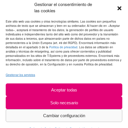
Gestionar el consentimiento de
las cookies
Este sitio web usa cookies y otras tecnologías similares. Las cookies son pequeños
archivos de texto que se almacenan y leen en su ordenador. Al hacer clic en «Aceptar
todas», aceptará el tratamiento de los
datos
, la generación de perfiles de usuario
individuales e independientes tanto del sitio web como del proveedor y la transmisión
de sus datos a terceros, que almacenarán parte de dichos datos en países no
pertenecientes a la Unión Europea (art. 49 del RGPD). Encontrará información más
detallada en el apartado 3 de la
Política de privacidad
. Los datos se utilizarán en
análisis y técnicas de retargeting, así como para ofrecer contenidos y publicidad
personalizados en los sitios de T-Systems y de proveedores externos. Encontrará más
información, incluido sobre el tratamiento de datos por parte de proveedores externos y
su derecho de oposición, en la Configuración y en nuestra Política de privacidad.
Gestionar los servicios
Aceptar todas
Solo necesario
©
2026
ProfiECO Sistemas. Todos los derechos reservados.
Aviso Legal
|
Política de Privacidad
|
Política de Cookies
|
Política
Cambiar configuración
de Calidad