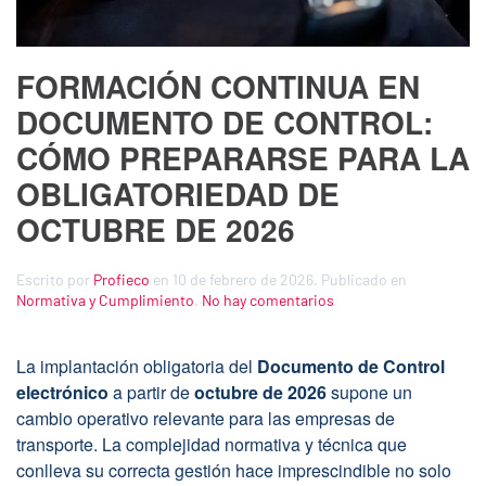
FORMACIÓN CONTINUA EN
DOCUMENTO DE CONTROL:
CÓMO PREPARARSE PARA LA
OBLIGATORIEDAD DE
OCTUBRE DE 2026
Escrito por
Profieco
en
10 de febrero de 2026
. Publicado en
en
Normativa y Cumplimiento
.
No hay comentarios
Formación
continua
en
La implantación obligatoria del
Documento de Control
Documento
electrónico
a partir de
octubre de 2026
supone un
de
cambio operativo relevante para las empresas de
Control:
transporte. La complejidad normativa y técnica que
cómo
prepararse
conlleva su correcta gestión hace imprescindible no solo
para