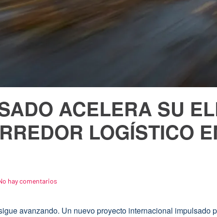
SADO ACELERA SU EL
RREDOR LOGÍSTICO E
en
No hay comentarios
El
transporte
pesado
ra sigue avanzando. Un nuevo proyecto internacional impulsado