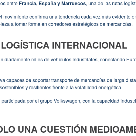
acelera
cos entre
Francia, España y Marruecos
, una de las rutas logí
su
electrificación:
 el movimiento confirma una tendencia cada vez más evidente en e
nace
pieza a tomar forma en corredores estratégicos de mercancías.
un
nuevo
corredor
logístico
 LOGÍSTICA INTERNACIONAL
entre
Europa
y
an diariamente miles de vehículos industriales, conectando Euro
África
ativa capaces de soportar transporte de mercancías de larga dist
enibles y resilientes frente a la volatilidad energética.
, participada por el grupo Volkswagen, con la capacidad industr
SOLO UNA CUESTIÓN MEDIOAM